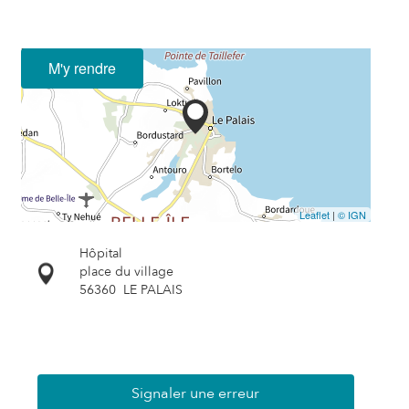
M'y rendre
Leaflet
|
© IGN
Hôpital
place du village
56360
LE PALAIS
Signaler une erreur