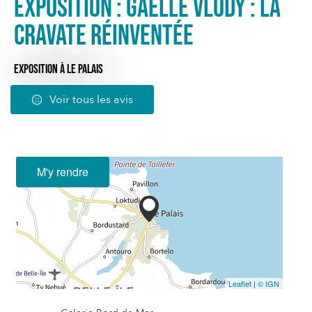
Exposition : Gaelle Vlody : la
cravate réinventée
EXPOSITION
À LE PALAIS
Voir tous les avis
M'y rendre
Leaflet
|
© IGN