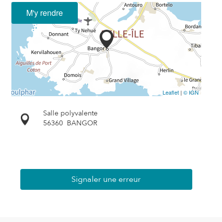
M'y rendre
Leaflet
|
© IGN
Salle polyvalente
56360
BANGOR
Signaler une erreur