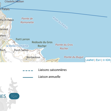
Leaflet
|
Esri
|
© IGN