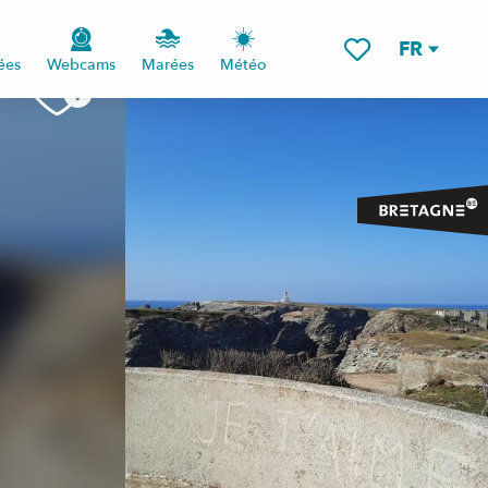
FR
ées
Webcams
Marées
Météo
Voir les favoris