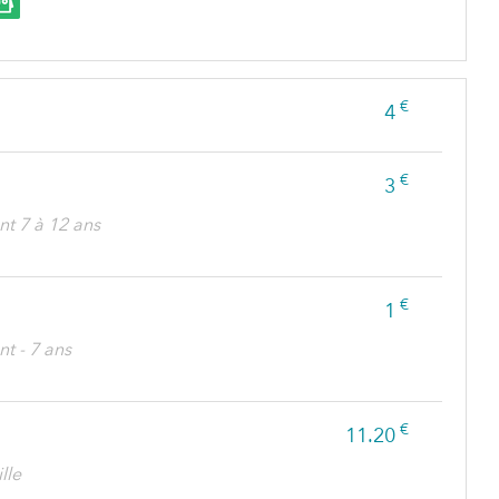
€
4
€
3
nt 7 à 12 ans
€
1
nt - 7 ans
€
11.20
lle