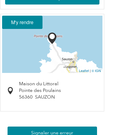
M'y rendre
Leaflet
|
© IGN
Maison du Littoral
Pointe des Poulains
56360
SAUZON
Signaler une erreur