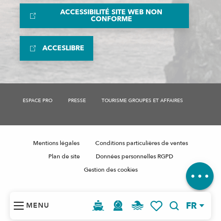
ACCESSIBILITÉ SITE WEB NON
CONFORME
ACCESLIBRE
Description
ESPACE PRO
PRESSE
TOURISME GROUPES ET AFFAIRES
Tarifs
Horaires
Mentions légales
Conditions particulières de ventes
Contacter
par email
Plan de site
Données personnelles RGPD
Avis
Gestion des cookies
FR
MENU
Recherche
Voir les favoris