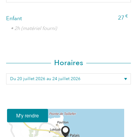
€
27
Enfant
• 2h (matériel fourni)
Horaires
M'y rendre