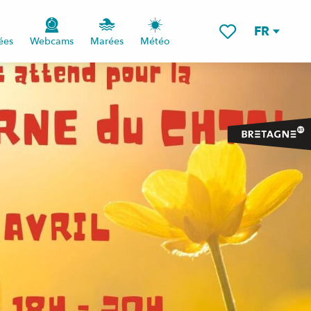
FR
ées
Webcams
Marées
Météo
Voir les favoris