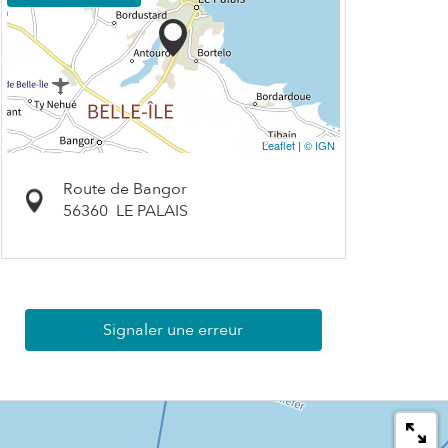
Leaflet
|
© IGN
Route de Bangor
56360
LE PALAIS
Signaler une erreur