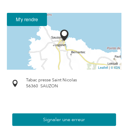
M'y rendre
Leaflet
|
© IGN
Tabac presse Saint Nicolas
56360
SAUZON
Signaler une erreur