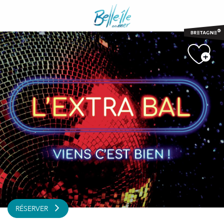
Aller
au
contenu
principal
RÉSERVER