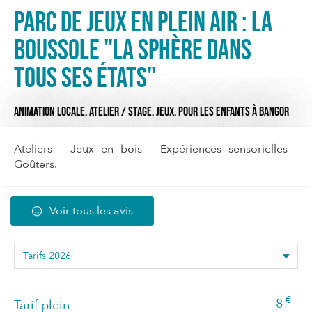
Parc de jeux en plein air : La
Boussole "La sphère dans
tous ses états"
ANIMATION LOCALE,
ATELIER / STAGE,
JEUX,
POUR LES ENFANTS
À BANGOR
Ateliers - Jeux en bois - Expériences sensorielles -
Goûters.
Voir tous les avis
€
8
Tarif plein