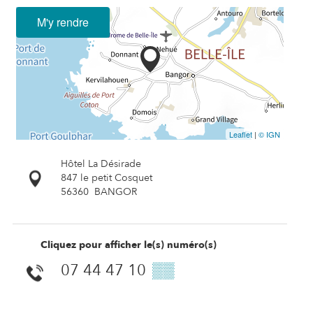
M'y rendre
Leaflet
|
© IGN
Hôtel La Désirade
847 le petit Cosquet
56360
BANGOR
Cliquez pour afficher le(s) numéro(s)
07 44 47 10
▒▒