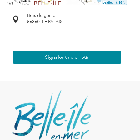
Leaflet
|
© IGN
Bois du génie
56360
LE PALAIS
Signaler une erreur