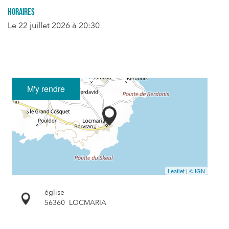
Horaires
Le
22 juillet 2026
à 20:30
M'y rendre
Leaflet
|
© IGN
église
56360
LOCMARIA