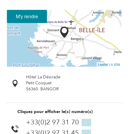
M'y rendre
Leaflet
|
© IGN
Hôtel La Désirade
Petit Cosquet
56360
BANGOR
Cliquez pour afficher le(s) numéro(s)
+33(0)2 97 31 70
▒▒
+33(0)2 97 31 45
▒▒