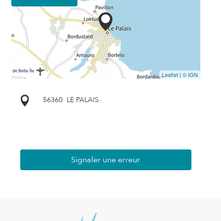
Leaflet
|
© IGN
56360
LE PALAIS
Signaler une erreur