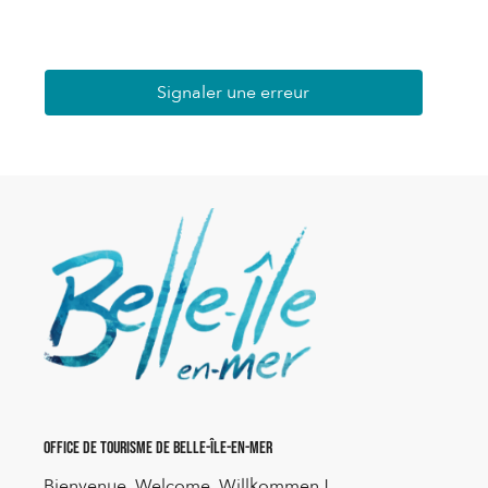
Signaler une erreur
Office de Tourisme de Belle-Île-en-Mer
Bienvenue, Welcome, Willkommen !