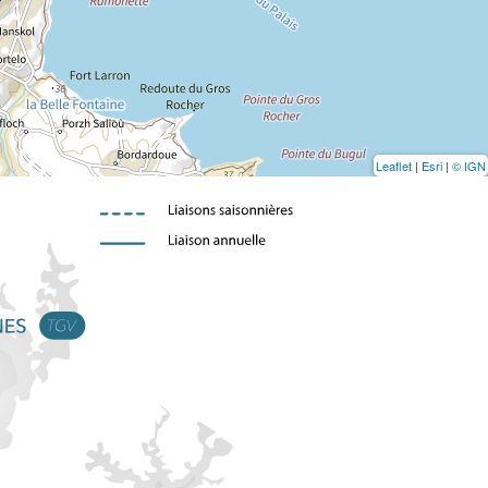
Leaflet
|
Esri
|
© IGN