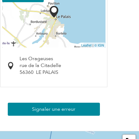
Leaflet
|
© IGN
Les Orageuses
rue de la Citadelle
56360
LE PALAIS
Signaler une erreur