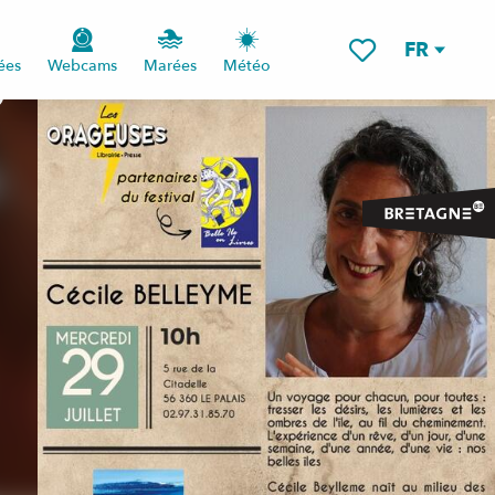
FR
ées
Webcams
Marées
Météo
Voir les favoris