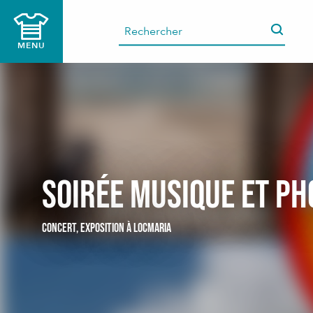
Aller
au
contenu
MENU
principal
Soirée musique et ph
CONCERT,
EXPOSITION
À LOCMARIA