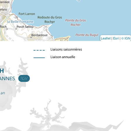
Leaflet
|
Esri
|
© IGN