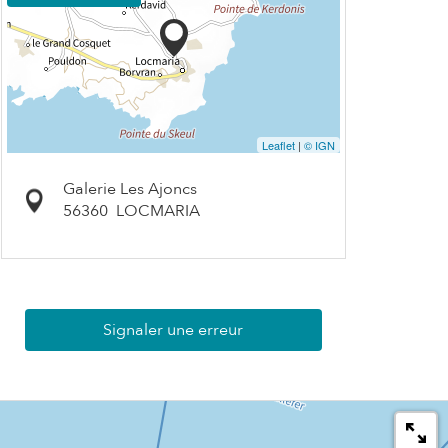
Leaflet
|
© IGN
Galerie Les Ajoncs
56360
LOCMARIA
Signaler une erreur