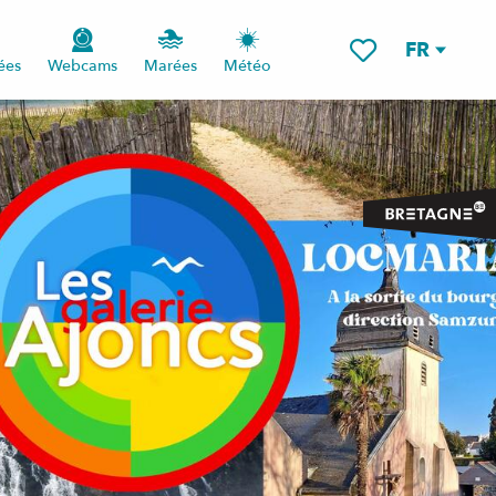
FR
ées
Webcams
Marées
Météo
Voir les favoris