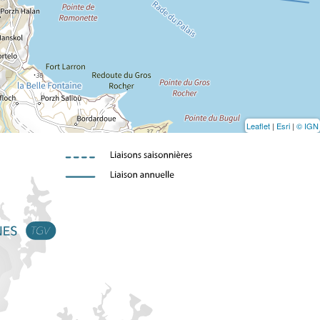
Leaflet
|
Esri
|
© IGN