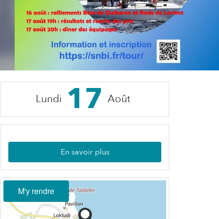
17
Lundi
Août
En savoir plus
M'y rendre