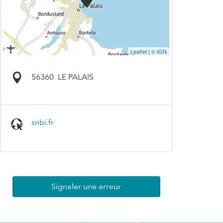
Leaflet
|
© IGN
56360
LE PALAIS
snbi.fr
Signaler une erreur