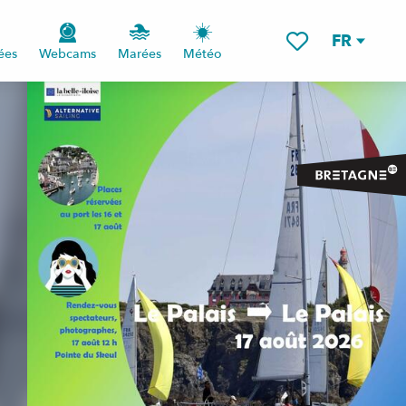
FR
ées
Webcams
Marées
Météo
Voir les favoris