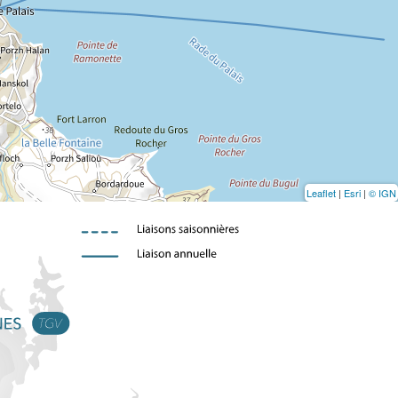
Leaflet
|
Esri
|
© IGN