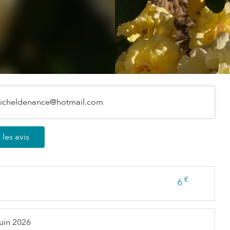
icheldenance@hotmail.com
 les avis
€
6
juin 2026