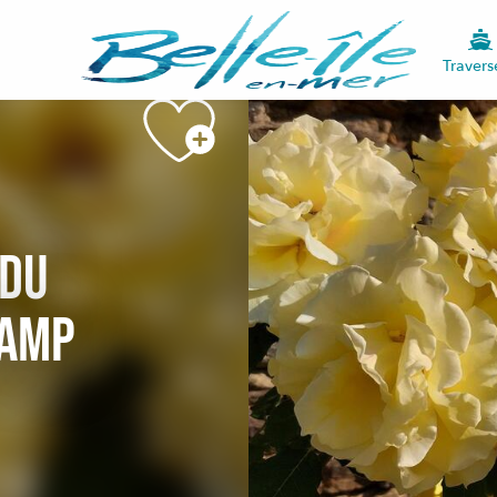
Voir les photos (8)
Travers
 du
hamp