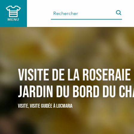
Aller
au
contenu
MENU
principal
Visite de la Roseraie
jardin du Bord du c
VISITE,
VISITE GUIDÉE
À LOCMARIA