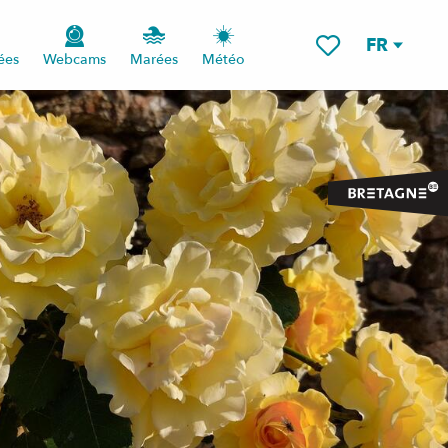
FR
ées
Webcams
Marées
Météo
Voir les favoris