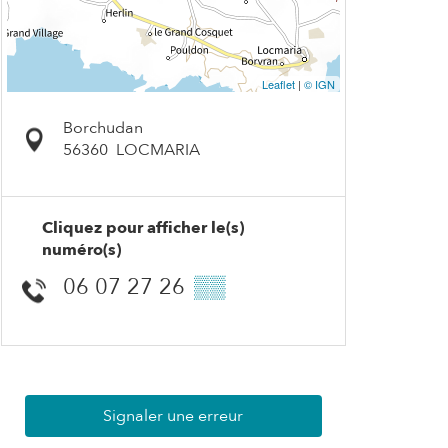
Leaflet
|
© IGN
Borchudan
56360
LOCMARIA
Cliquez pour afficher le(s)
numéro(s)
06 07 27 26
▒▒
Signaler une erreur