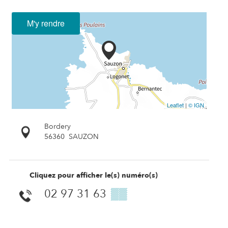
M'y rendre
Leaflet
|
© IGN
Bordery
56360
SAUZON
Cliquez pour afficher le(s) numéro(s)
02 97 31 63
▒▒