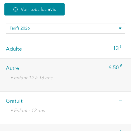
Voir tous les avis
€
13
Adulte
€
6.50
Autre
• enfant 12 à 16 ans
—
Gratuit
• Enfant - 12 ans