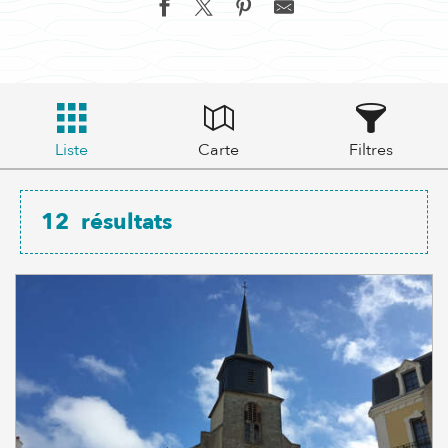
Liste
Carte
Filtres
12
résultats