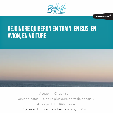
Aller
au
contenu
principal
Rejoindre Quiberon en train, en bus, en
avion, en voiture
Accueil
Organiser
Venir en bateau : Une île plusieurs ports de départ
Au départ de Quiberon
Rejoindre Quiberon en train, en bus, en voiture