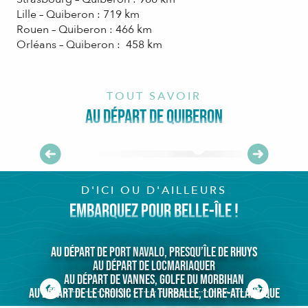
Lille – Quiberon : 719 km
Rouen – Quiberon : 466 km
Orléans – Quiberon : 458 km
Où garer sa voiture à Quiberon ?
Parkings gratuits ou stationnements payants, tout
existe à Quiberon pour faciliter votre
TOUT SAVOIR
embarquement pour Belle-Île… Et laisser votre
v
AU DÉPART DE QUIBERON
voiture en sécurité.
LIRE LA SUITE
D'ICI OU D'AILLEURS
EMBARQUEZ POUR BELLE-ÎLE !
Au départ de Port Navalo, Presqu’île de Rhuys
Au départ de Locmariaquer
Au départ de Vannes, Golfe du Morbihan
Au départ de Le Croisic et La Turballe, Loire-Atlantique
Au départ de Port Navalo, Presqu’île de Rhuys