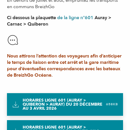
En dehors de juillet et août, empruntez les transports
en communs BreizhGo
Ci dessous la plaquette
de la ligne n°601
Auray >
Carnac > Quiberon
Nous attirons l’attention des voyageurs afin d’anticiper
le temps de liaison entre cet arrêt et la gare maritime
pour d’éventuelles correspondances avec les bateaux
de BreizhGo Océane.
HORAIRES LIGNE 601 (AURAY >
QUIBERON > AURAY) DU 20 DÉCEMBRE
658KB
AU 3 AVRIL 2026
HORAIRES LIGNE 601 (AURAY >