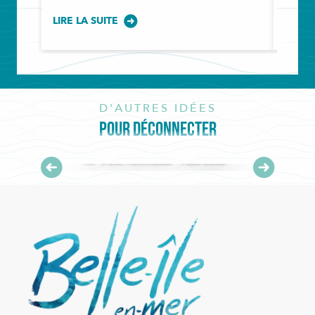
LIRE LA SUITE
LIRE L
D'AUTRES IDÉES
POUR DÉCONNECTER
TOP 3 des terrasses « Feel Good »
LIRE LA SUITE