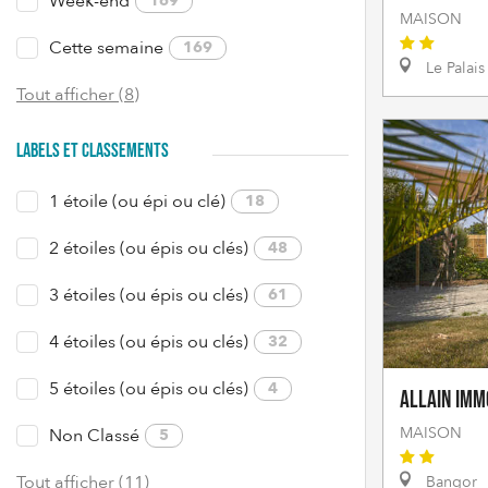
Week-end
169
MAISON
Cette semaine
169
Le Palais
Tout afficher (8)
LABELS ET CLASSEMENTS
1 étoile (ou épi ou clé)
18
2 étoiles (ou épis ou clés)
48
3 étoiles (ou épis ou clés)
61
4 étoiles (ou épis ou clés)
32
5 étoiles (ou épis ou clés)
4
Allain Imm
MAISON
Non Classé
5
Tout afficher (11)
Bangor