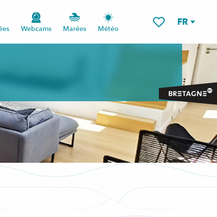
FR
ées
Webcams
Marées
Météo
Voir les favoris