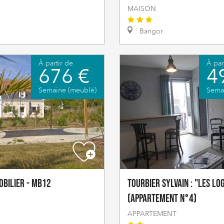
MAISON
Bangor
À partir de
À par
676 €
4
Semaine (meublé)
Sema
obilier - MB12
TOURBIER Sylvain : "Les lo
(appartement n°4)
APPARTEMENT