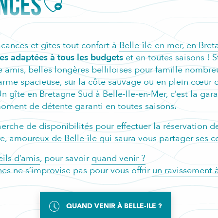
ANCES
Ajouter aux favoris
cances et gîtes tout confort à
Belle-île-en mer, en Bre
es adaptées à tous les budgets
et en toutes saisons ! 
e amis, belles longères belliloises pour famille nombre
me spacieuse, sur la côte sauvage ou en plein cœur de
Un gîte en Bretagne Sud à Belle-Ile-en-Mer, c’est la gar
oment de détente garanti en toutes saisons.
herche de disponibilités pour effectuer la réservation 
e, amoureux de Belle-île qui saura vous partager ses con
eils d’amis
, pour savoir
quand venir ?
nes ne s’improvise pas pour vous offrir
un ravissement 
QUAND VENIR À BELLE-ILE ?