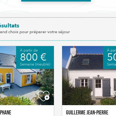
ésultats
rand choix pour préparer votre séjour
À partir de
À par
800 €
5
Semaine (meublé)
Sema
éphane
GUILLERME Jean-Pierre