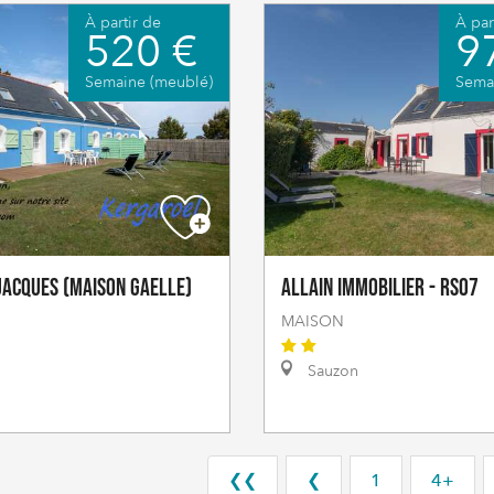
À partir de
À par
520 €
9
Semaine (meublé)
Sema
Jacques (Maison Gaelle)
Allain Immobilier - RS07
MAISON
Sauzon
❮❮
❮
1
4+