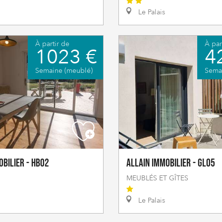
Le Palais
À partir de
À par
1023 €
4
Semaine (meublé)
Sema
obilier - HB02
Allain Immobilier - GL05
MEUBLÉS ET GÎTES
Le Palais