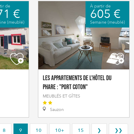
tir de
À partir de
71 €
605 €
ine (meublé)
Semaine (meublé)
Les Appartements de l'Hôtel du
Phare : "Port coton"
MEUBLÉS ET GÎTES
Sauzon
8
9
10
10+
15
❯
❯❯