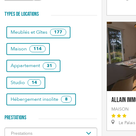
TYPES DE LOCATIONS
Meublés et Gîtes
177
Maison
114
Appartement
31
Studio
14
Hébergement insolite
Allain Imm
8
MAISON
PRESTATIONS
Le Palais