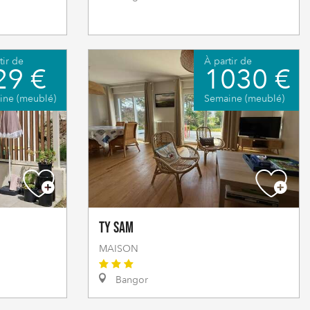
tir de
À partir de
29 €
1030 €
ine (meublé)
Semaine (meublé)
Ty Sam
MAISON
Bangor