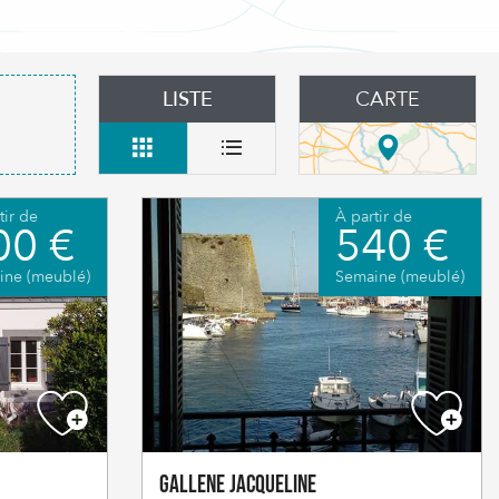
LISTE
CARTE
tir de
À partir de
00 €
540 €
ine (meublé)
Semaine (meublé)
GALLENE Jacqueline