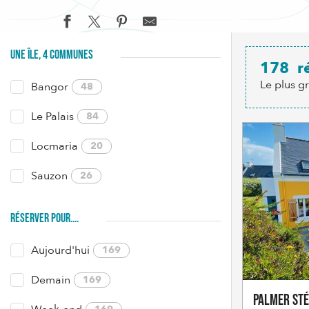
UNE ÎLE, 4 COMMUNES
178
r
Le plus g
Bangor
48
Le Palais
84
Locmaria
20
Sauzon
26
RÉSERVER POUR....
Aujourd'hui
169
Demain
169
PALMER St