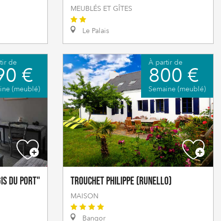
MEUBLÉS ET GÎTES
Le Palais
tir de
À partir de
90 €
800 €
ine (meublé)
Semaine (meublé)
gis du port"
TROUCHET Philippe (Runello)
MAISON
Bangor