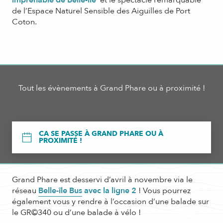
imprenable de Belle-île
et le spectacle remarquable
de l’Espace Naturel Sensible des Aiguilles de Port
Coton.
Tout les évènements à Grand Phare ou à proximité !
CA SE PASSE À GRAND PHARE OU À
PROXIMITÉ !
Grand Phare est desservi d’avril à novembre via le
réseau
Belle-île Bus
avec la ligne 2
! Vous pourrez
également vous y rendre à l’occasion d’une balade sur
le GR©340 ou d’une balade à vélo !
LA SAUVAGE : Arpentez la côte sauvage de la pointe des